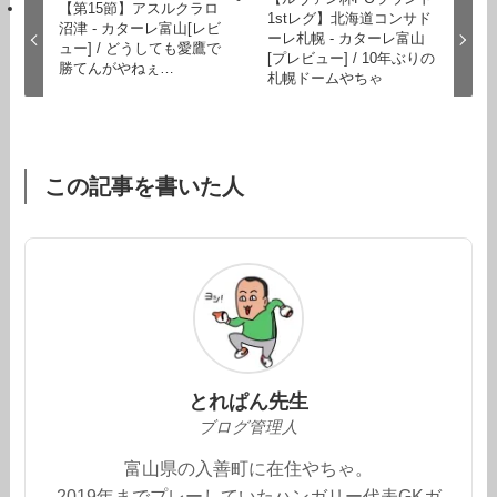
【第15節】アスルクラロ
1stレグ】北海道コンサド
沼津 - カターレ富山[レビ
ーレ札幌 - カターレ富山
ュー] / どうしても愛鷹で
[プレビュー] / 10年ぶりの
勝てんがやねぇ…
札幌ドームやちゃ
この記事を書いた人
とれぱん先生
ブログ管理人
富山県の入善町に在住やちゃ。
2019年までプレーしていたハンガリー代表GKガ