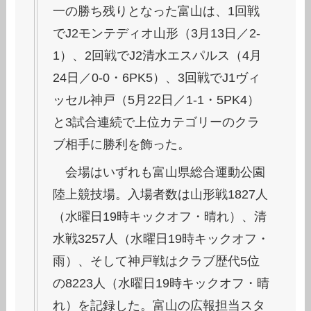
一の勝ち残りとなった富山は、1回戦
でJ2モンテディオ山形（3月13日／2-
1）、2回戦でJ2清水エスパルス（4月
24日／0-0・6PK5）、3回戦でJ1ヴィ
ッセル神戸（5月22日／1-1・5PK4）
と3試合連続で上位カテゴリーのクラ
ブ相手に勝利を飾った。
会場はいずれも富山県総合運動公園
陸上競技場。入場者数は山形戦1827人
（水曜日19時キックオフ・晴れ）、清
水戦3257人（水曜日19時キックオフ・
雨）、そして神戸戦はクラブ歴代5位
の8223人（水曜日19時キックオフ・晴
れ）を記録した。富山の広報担当スタ