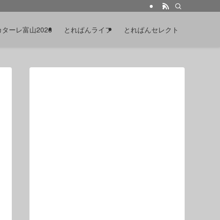
カターレ富山2026
とれぱんライフ
とれぱんセレクト