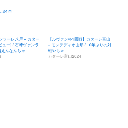
 24本
ァンラーレ八戸 – カター
【ルヴァン杯1回戦】カターレ富山
ュー] / 石﨑ヴァンラ
– モンテディオ山形 / 10年ぶりの対
越えんなんちゃ
戦やちゃ
山
カターレ富山2024