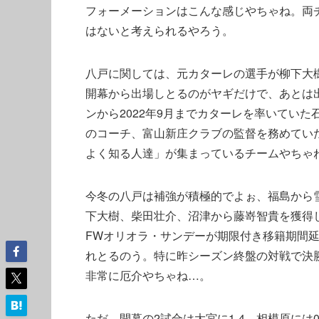
フォーメーションはこんな感じやちゃね。両
はないと考えられるやろう。
八戸に関しては、元カターレの選手が柳下大
開幕から出場しとるのがヤギだけで、あとは出
ンから2022年9月までカターレを率いてい
のコーチ、富山新庄クラブの監督を務めてい
よく知る人達」が集まっているチームやちゃ
今冬の八戸は補強が積極的でよぉ、福島から
下大樹、柴田壮介、沼津から藤嵜智貴を獲得
FWオリオラ・サンデーが期限付き移籍期間
れとるのう。特に昨シーズン終盤の対戦で決
非常に厄介やちゃね…。
ただ、開幕の2試合は大宮に1-4、相模原には