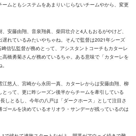
チームともシステムをあまりいじらないチームやから、変更
樹、安藤由翔、音泉翔眞、柴田壮介と4人もおるがやけど、
遅れているみたいやちゃね。そんで監督は2021年シーズ
た石﨑信弘監督が務めとって、アシスタントコーチもカターレ
た高橋勇菊さんが務めているちゃ。ある意味で「カターレを
ね。
雪江悠人、宮崎から永田一真、カターレからは安藤由翔、柳
しとって、更に昨シーズン後半からチームを牽引している
延長しとるし、今年の八戸は「ダークホース」として注目さ
勝ゴールを決めているオリオラ・サンデーが残っているのは
0-1で破れて連敗スタートながよ。開幕がアウェイ続きで難