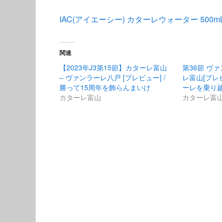
IAC(アイエーシー) カターレウォーター 500mL
関連
【2023年J3第15節】カターレ富山
第36節 ヴ
– ヴァンラーレ八戸 [プレビュー] /
レ富山[プレビ
勝って15周年を飾らんまいけ
ーレを乗り
カターレ富山
カターレ富