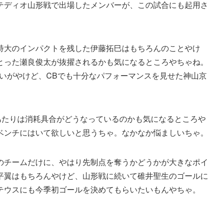
テディオ山形戦で出場したメンバーが、この試合にも起用さ
特大のインパクトを残した伊藤拓巳はもちろんのことやけ
とった瀬良俊太が抜擢されるかも気になるところやちゃね。
いがやけど、CBでも十分なパフォーマンスを見せた神山京
あたりは消耗具合がどうなっているのかも気になるところや
ベンチにはいて欲しいと思うちゃ。なかなか悩ましいちゃ。
のチームだけに、やはり先制点を奪うかどうかが大きなポイ
平翼はもちろんやけど、山形戦に続いて碓井聖生のゴールに
テウスにも今季初ゴールを決めてもらいたいもんやちゃ。