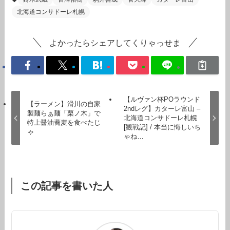
北海道コンサドーレ札幌
よかったらシェアしてくりゃっせま
【ルヴァン杯POラウンド
【ラーメン】滑川の自家
2ndレグ】カターレ富山 –
製麺らぁ麺「栗ノ木」で
北海道コンサドーレ札幌
特上醤油蕎麦を食べたじ
[観戦記] / 本当に悔しいち
ゃ
ゃね…
この記事を書いた人