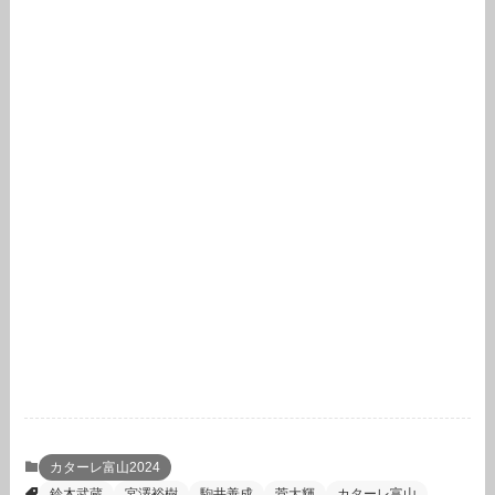
カターレ富山2024
鈴木武蔵
宮澤裕樹
駒井善成
菅大輝
カターレ富山