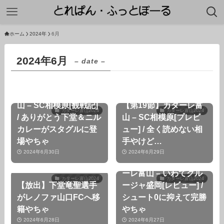
ホーム
2024年
6月
2024年6月
– date –
【第19節】カターレ富
山 – SC相模原[観戦記]
【第19節】カターレ富
カターレ富山2024
カターレ富山2024
/ ありがとう下堂＆ニル
山 – SC相模原[プレビ
カレーがスタグルに登
ュー] / 全く読めない相
場やちゃ
手やけど…
2024年6月30日
2024年6月29日
【第16節順延分】カタ
ーレ富山 – いわてグル
カターレ富山2024
カターレ富山2024
【放出】下堂竜聖選手
ージャ盛岡[レビュー] /
がレノファ山口FCへ移
シュート0に抑えて完勝
籍やちゃ
やちゃ
2024年6月28日
2024年6月27日