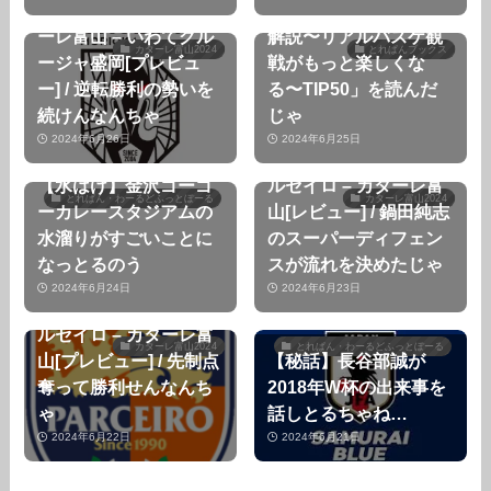
【第16節順延分】カタ
【読書】「Bリーグ超
ーレ富山 – いわてグル
解説〜リアルバスケ観
カターレ富山2024
とれぱんブックス
ージャ盛岡[プレビュ
戦がもっと楽しくな
ー] / 逆転勝利の勢いを
る〜TIP50」を読んだ
続けんなんちゃ
じゃ
2024年6月26日
2024年6月25日
【第18節】AC長野パ
【水はけ】金沢ゴーゴ
ルセイロ – カターレ富
とれぱん・わーるどふっとぼーる
カターレ富山2024
ーカレースタジアムの
山[レビュー] / 鍋田純志
水溜りがすごいことに
のスーパーディフェン
なっとるのう
スが流れを決めたじゃ
2024年6月24日
2024年6月23日
【第18節】AC長野パ
ルセイロ – カターレ富
カターレ富山2024
とれぱん・わーるどふっとぼーる
山[プレビュー] / 先制点
【秘話】長谷部誠が
奪って勝利せんなんち
2018年W杯の出来事を
ゃ
話しとるちゃね…
2024年6月22日
2024年6月21日