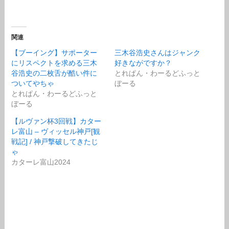
関連
【ブーイング】サポーター
三木谷浩史さんはジャンク
にリスペクトを求める三木
好きながですか？
谷浩史の二枚舌が酷い件に
とれぱん・わーるどふっと
ついてやちゃ
ぼーる
とれぱん・わーるどふっと
ぼーる
【ルヴァン杯3回戦】カター
レ富山 – ヴィッセル神戸[観
戦記] / 神戸撃破してきたじ
ゃ
カターレ富山2024