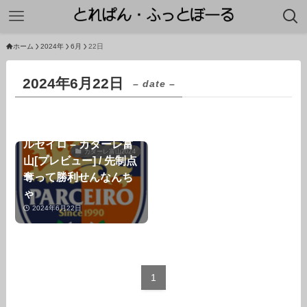
ホーム
2024年
6月
22日
2024年6月22日
– date –
【第18節】AC長野パ
ルセイロ – カターレ富
カターレ富山2024
山[プレビュー] / 先制点
奪って勝利せんなんち
ゃ
2024年6月22日
1