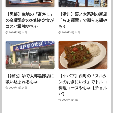
【黒部】生地の「富寿し」
【滑川】栗ノ木系列の新店
の金曜限定のお刺身定食が
「らぁ麺焉」で潮らぁ麺や
コスパ最強やちゃ
ちゃ
2026年5月14日
2026年4月24日
【雑記】ゆで太郎黒部店に
【ケバブ】西町の「スルタ
吸い込まれるちゃ…
ンのおきにいり」でトルコ
料理コースやちゃ【チョル
2026年4月14日
バ】
2026年4月4日