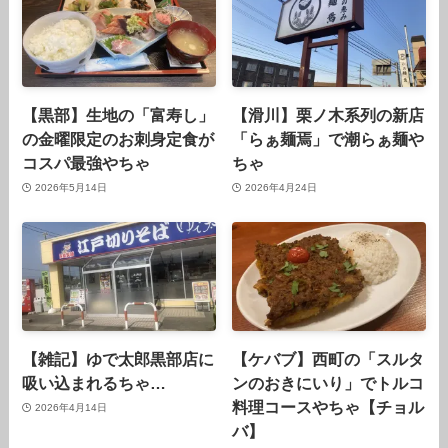
【黒部】生地の「富寿し」
【滑川】栗ノ木系列の新店
の金曜限定のお刺身定食が
「らぁ麺焉」で潮らぁ麺や
コスパ最強やちゃ
ちゃ
2026年5月14日
2026年4月24日
【雑記】ゆで太郎黒部店に
【ケバブ】西町の「スルタ
吸い込まれるちゃ…
ンのおきにいり」でトルコ
料理コースやちゃ【チョル
2026年4月14日
バ】