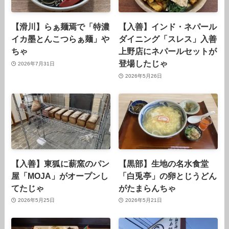
【滑川】らぁ麺焉で「特濃
【入善】インド・ネパール
イカ墨とんこつらぁ麺」や
ダイニング「スレス」入善
ちゃ
上野店にネパールセットが
登場したじゃ
2026年7月31日
2026年5月26日
【入善】東狐に薪窯のパン
【黒部】生地の名水食堂
屋「MOJA」がオープンし
「白兎亭」の卵とじうどん
てたじゃ
がたまらんちゃ
2026年5月25日
2026年5月21日