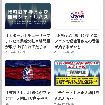
【カターレ】チューリップ
【FM77.7】富山シティエ
テレビで県総の駐車場問題
フエムで堤健吾さんの番組
が取り上げられてたじゃ
が始まるがやと
2026年5月15日
2026年4月23日
【筑波大】小川遼也がファ
【チケット】不正入場は許
ジアーノ岡山FC内定やち
されんちゃ
ゃ
2026年3月14日