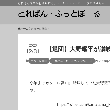
とれぱん先生がお送りする、ワールドフットボールブログやちゃ
ホーム
カターレ富山
2023
【退団】大野耀平が讃
12/31
カターレ富山
とれぱん・わーるどふっとぼーる
2023年
今年までカターレ富山に所属していた大野耀
ゃ。
https://twitter.com/kamatam