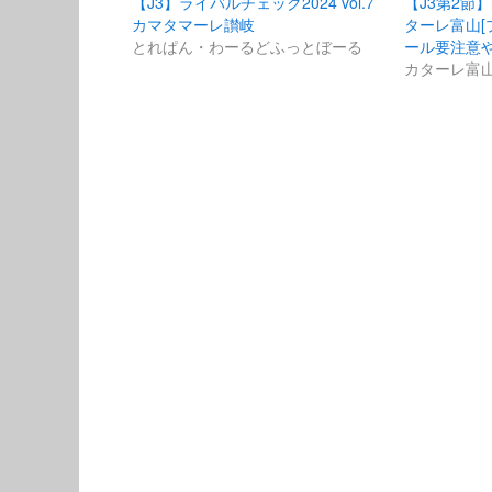
【J3】ライバルチェック2024 vol.7
【J3第2節
カマタマーレ讃岐
ターレ富山[プ
とれぱん・わーるどふっとぼーる
ール要注意
カターレ富山