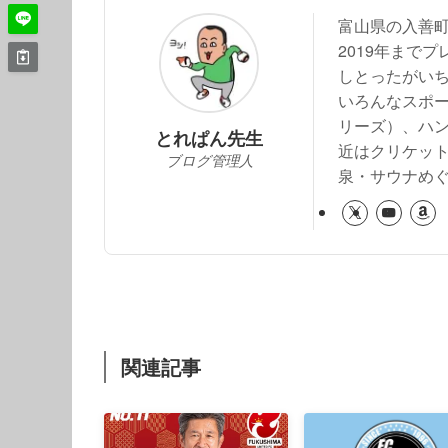
富山県の入善
2019年まで
しとったがい
いろんなスポー
リーズ）、ハ
とれぱん先生
近はクリケッ
ブログ管理人
泉・サウナめ
関連記事