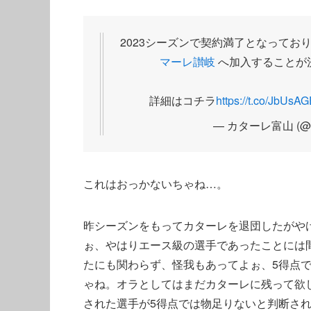
2023シーズンで契約満了となってお
マーレ讃岐
へ加入することが
詳細はコチラ
https://t.co/JbUsA
— カターレ富山 (@kat
これはおっかないちゃね…。
昨シーズンをもってカターレを退団したがやけ
ぉ、やはりエース級の選手であったことには
たにも関わらず、怪我もあってよぉ、5得点
ゃね。オラとしてはまだカターレに残って欲
された選手が5得点では物足りないと判断さ