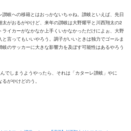
レ讃岐への移籍とはおっかないちゃね。讃岐といえば、先日
翔太がおるがやけど、来年の讃岐は大野耀平と川西翔太の2
トライカーがなかなか上手くいかなかっただけによぉ、大野
入と言ってもいいやろう。調子がいいときは独力でゴールま
讃岐のサッカーに大きな影響力を及ぼす可能性はあるやろう
組んでしまうようやったら、それは「カターレ讃岐」やに
なるがやけどのう。