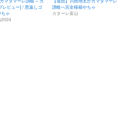
】カマタマーレ讃岐 – カ
【退団】川西翔太がカマタマーレ
レビュー] / 恩返しゴ
讃岐へ完全移籍やちゃ
やちゃ
カターレ富山
2024