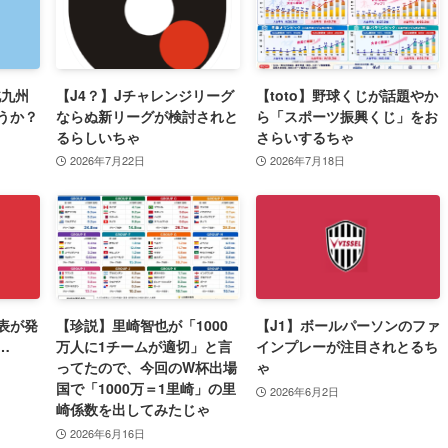
北九州
【J4？】Jチャレンジリーグ
【toto】野球くじが話題やか
うか？
ならぬ新リーグが検討されと
ら「スポーツ振興くじ」をお
るらしいちゃ
さらいするちゃ
2026年7月22日
2026年7月18日
表が発
【珍説】里崎智也が「1000
【J1】ボールパーソンのファ
…
万人に1チームが適切」と言
インプレーが注目されとるち
ってたので、今回のW杯出場
ゃ
国で「1000万＝1里崎」の里
2026年6月2日
崎係数を出してみたじゃ
2026年6月16日