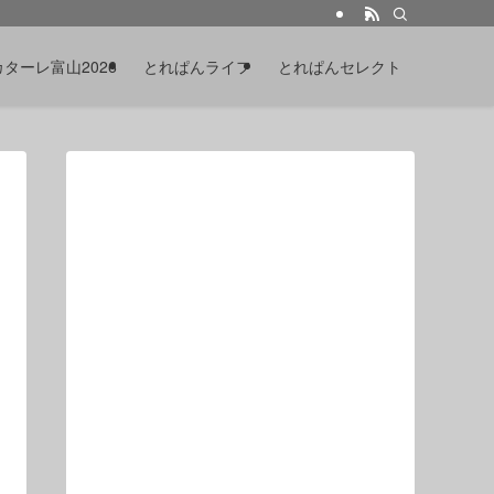
カターレ富山2026
とれぱんライフ
とれぱんセレクト