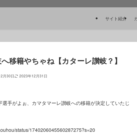
サイト紹介
岐へ移籍やちゃね【カターレ讃岐？】
12月30日
2023年12月31日
平選手がよぉ、カマタマーレ讃岐への移籍が決定していたじ
a_kouhou/status/1740206045560287275?s=20