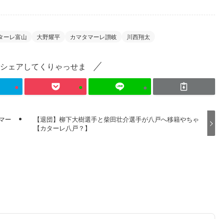
ターレ富山
大野耀平
カマタマーレ讃岐
川西翔太
シェアしてくりゃっせま
マー
【退団】柳下大樹選手と柴田壮介選手が八戸へ移籍やちゃ
【カターレ八戸？】