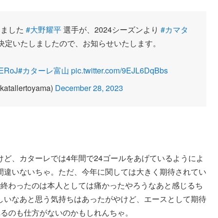
りました
#大野耀平
選手が、2024シーズンより
#カマタ
決定いたしましたので、お知らせいたします。
GERoJ
#カターレ富山
pic.twitter.com/9EJL6DqBbs
allertoyama)
December 28, 2023
ど、カターレでは4年間で24ゴールをあげているようによ
間違いないちゃ。ただ、今年に関しては大きく期待されてい
で終わったのは本人としては痛かったやろうなあと感じるち
しいなあと思う気持ちはあったがやけど、エースとして期待
れるのも仕方がないのかもしれんちゃ。