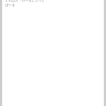
とれぱん・わーるどふっと
ぼーる