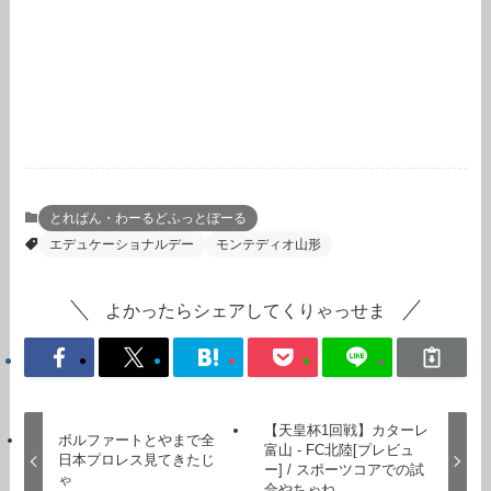
とれぱん・わーるどふっとぼーる
エデュケーショナルデー
モンテディオ山形
よかったらシェアしてくりゃっせま
【天皇杯1回戦】カターレ
ボルファートとやまで全
富山 - FC北陸[プレビュ
日本プロレス見てきたじ
ー] / スポーツコアでの試
ゃ
合やちゃね