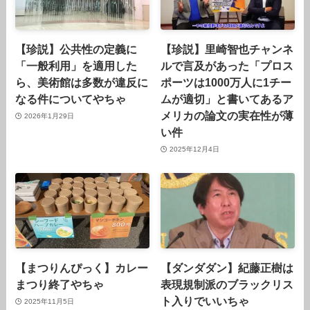
【珍説】公共性の定義に
【珍説】里崎智也チャンネ
「一般利用」を適用した
ルで言及があった「プロス
ら、美術館は多数が違反に
ポーツは1000万人に1チー
なる件についてやちゃ
ムが適切」と書いてあるア
メリカの論文の実在性が薄
2026年1月29日
い件
2025年12月4日
【まつりんぴっく】カレー
【ダンダダン】紀藤正樹は
まつり終了やちゃ
表現規制派のブラックリス
ト入りでいいちゃ
2025年11月5日