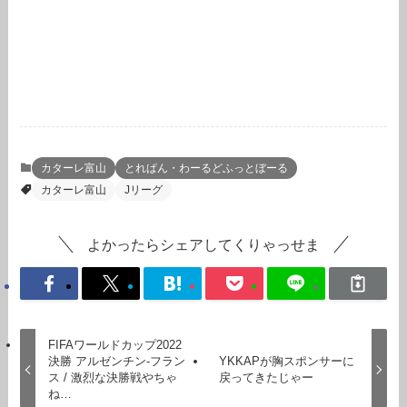
カターレ富山
とれぱん・わーるどふっとぼーる
カターレ富山
Jリーグ
よかったらシェアしてくりゃっせま
FIFAワールドカップ2022
決勝 アルゼンチン-フラン
YKKAPが胸スポンサーに
ス / 激烈な決勝戦やちゃ
戻ってきたじゃー
ね…