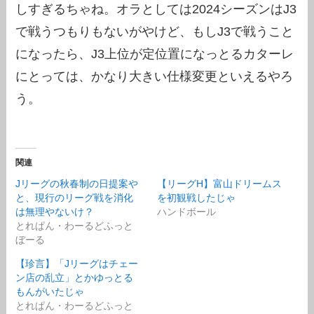
しすぎるちゃね。オラとしては2024シーズンはJ3
で戦うつもりもないがやけど、もしJ3で戦うこと
になったら、J3上位が定位置になっとるカターレ
にとっては、かなり大きい仕様変更といえるやろ
う。
関連
Jリーグの秋春制の日提案や
【リーグH】富山ドリームス
と、現行のリーグ戦を消化
を初観戦したじゃ
は無理やないけ？
ハンドボール
とれぱん・わーるどふっと
ぼーる
【珍言】「Jリーグはチェー
ン店の乱立」とかゆっとる
もんがいたじゃ
とれぱん・わーるどふっと