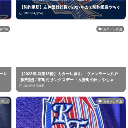
【契約更新】左伴繁雄社長が2027年まで契約延長やちゃ
2025年4月24日
024
カターレ富山
ターレ
【2023年J3第15節】カターレ富山 – ヴァンラーレ八戸
[観戦記] / 市町村サンクスデー「入善町の日」やちゃ
2023年6月25日
レ富山
カターレ富山