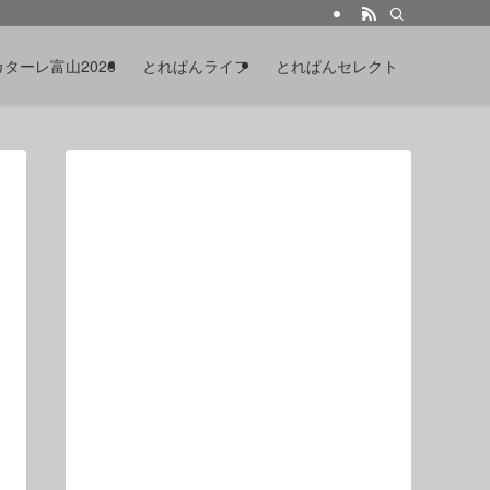
カターレ富山2026
とれぱんライフ
とれぱんセレクト