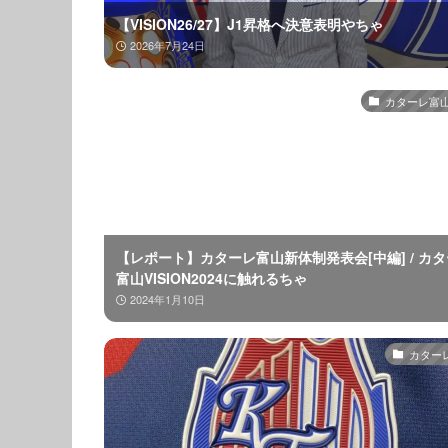
【VISION26/27】J1昇格へ決意表明やちゃ
2026年7月24日
カターレ富山2
【レポート】カターレ富山新体制発表会[中編] / カ
富山VISION2024に触れるちゃ
2024年1月10日
カター