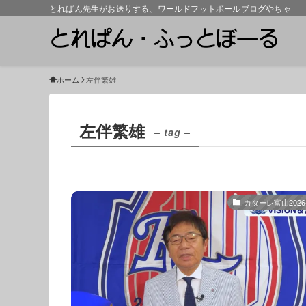
とれぱん先生がお送りする、ワールドフットボールブログやちゃ
ホーム
左伴繁雄
左伴繁雄
– tag –
カターレ富山2026-