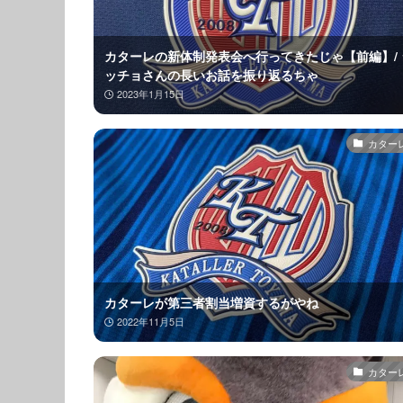
カターレの新体制発表会へ行ってきたじゃ【前編】/ 
ッチョさんの長いお話を振り返るちゃ
2023年1月15日
カター
カターレが第三者割当増資するがやね
2022年11月5日
カター