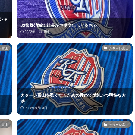
シャ
J2復帰消滅で社長が声明文出しとるちゃ
2022年11月15日
レ富山
カターレ富山
カターレ富山を強くするための極めて単純かつ明快な方
法
2022年9月23日
レ富山
カターレ富山