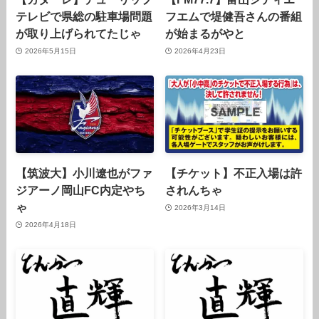
テレビで県総の駐車場問題
フエムで堤健吾さんの番組
が取り上げられてたじゃ
が始まるがやと
2026年5月15日
2026年4月23日
【筑波大】小川遼也がファ
【チケット】不正入場は許
ジアーノ岡山FC内定やち
されんちゃ
ゃ
2026年3月14日
2026年4月18日