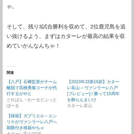
ゃ。
そして、残り3試合勝利を収めて、2位鹿児島を追
い抜けるよう、まずはカターレが最高の結果を収
めていかんなんちゃ！
関連
【八戸】石﨑監督がチーム
【2023年J3第15節】カター
離脱で高橋勇菊コーチが代
レ富山 – ヴァンラーレ八戸
行するがやと
[プレビュー] / 勝って15周年
とれぱん・わーるどふっと
を飾らんまいけ
ぼーる
カターレ富山
【移籍】ガブリエル・エン
リケがヴァンラーレ八戸へ
期限付き移籍やちゃ
カターレ富山2025