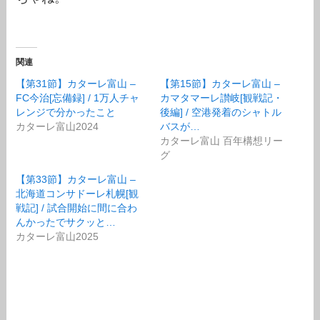
関連
【第31節】カターレ富山 –
【第15節】カターレ富山 –
FC今治[忘備録] / 1万人チャ
カマタマーレ讃岐[観戦記・
レンジで分かったこと
後編] / 空港発着のシャトル
カターレ富山2024
バスが…
カターレ富山 百年構想リー
グ
【第33節】カターレ富山 –
北海道コンサドーレ札幌[観
戦記] / 試合開始に間に合わ
んかったでサクッと…
カターレ富山2025