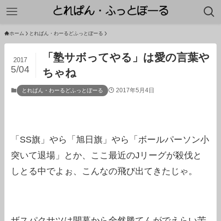
ホーム
とれぱん・わーるどふっとぼーる
「塾サボってやる」は愛の言葉や
2017
5/04
ちゃね
2017年5月4日
とれぱん・わーるどふっとぼーる
「SS旗」やら「旭日旗」やら「ボールパーソン小
突いて退場」とか、ここ最近のJリーグが殺伐と
しとる中でよぉ、こんなの飛び出てきたじゃ。
ザスパクサツは開幕から全然勝てんがでえらい苦