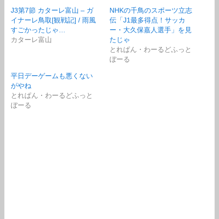
J3第7節 カターレ富山 – ガ
NHKの千鳥のスポーツ立志
イナーレ鳥取[観戦記] / 雨風
伝「J1最多得点！サッカ
すごかったじゃ…
ー・大久保嘉人選手」を見
カターレ富山
たじゃ
とれぱん・わーるどふっと
ぼーる
平日デーゲームも悪くない
がやね
とれぱん・わーるどふっと
ぼーる