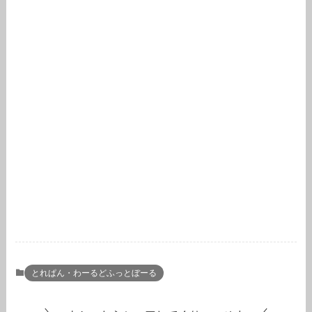
とれぱん・わーるどふっとぼーる