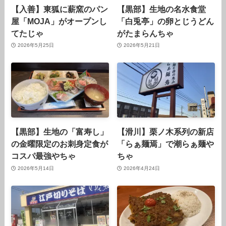
【入善】東狐に薪窯のパン
【黒部】生地の名水食堂
屋「MOJA」がオープンし
「白兎亭」の卵とじうどん
てたじゃ
がたまらんちゃ
2026年5月25日
2026年5月21日
【黒部】生地の「富寿し」
【滑川】栗ノ木系列の新店
の金曜限定のお刺身定食が
「らぁ麺焉」で潮らぁ麺や
コスパ最強やちゃ
ちゃ
2026年5月14日
2026年4月24日