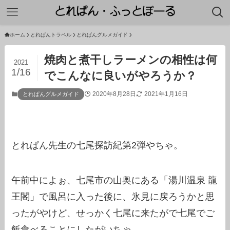
ホーム
とれぱんトラベル
とれぱんグルメガイド
焼肉と煮干しラーメンの相性は何
2021
1/16
でこんなに良いがやろうか？
2020年8月28日
2021年1月16日
とれぱんグルメガイド
とれぱん先生の七尾探訪紀第2弾やちゃ。
午前中によぉ、七尾市の山奥にある「湯川温泉 龍
王閣」で風呂に入った後に、氷見に戻ろうかと思
ったがやけど、せっかく七尾に来たがで七尾でご
飯食べることにしたがいちゃ。