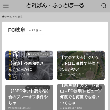
ホーム
FC岐阜
FC岐阜
– tag –
とれぱんブックス
クリケット
【アジア大会】クリケ
【追悼】今西和男さ
ットは口論義で開催さ
ん、安らかに
れるがやと
2026年4月17日
2025年6月14日
【第36節】カターレ富
カターレ富山2024
カターレ富山2024
【J3PO争い】残り2試
山 – FC岐阜[レビュー] /
合のプレーオフ条件や
何度でも何度でも追い
ちゃ
つくちゃ
2024年11月13日
2024年11月12日