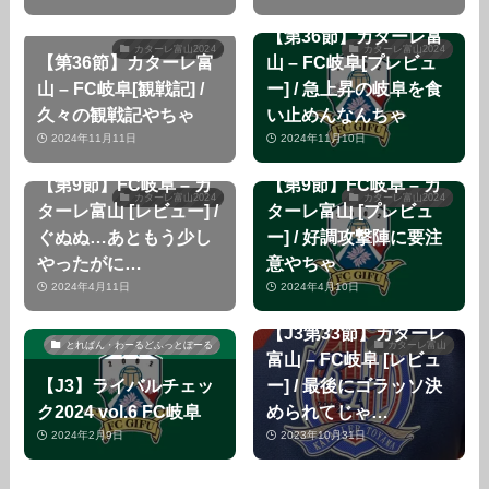
【第36節】カターレ富
カターレ富山2024
カターレ富山2024
【第36節】カターレ富
山 – FC岐阜[プレビュ
山 – FC岐阜[観戦記] /
ー] / 急上昇の岐阜を食
久々の観戦記やちゃ
い止めんなんちゃ
2024年11月11日
2024年11月10日
【第9節】FC岐阜 – カ
【第9節】FC岐阜 – カ
カターレ富山2024
カターレ富山2024
ターレ富山 [レビュー] /
ターレ富山 [プレビュ
ぐぬぬ…あともう少し
ー] / 好調攻撃陣に要注
やったがに…
意やちゃ
2024年4月11日
2024年4月10日
【J3第33節】カターレ
とれぱん・わーるどふっとぼーる
カターレ富山
富山 – FC岐阜 [レビュ
【J3】ライバルチェッ
ー] / 最後にゴラッソ決
ク2024 vol.6 FC岐阜
められてじゃ…
2024年2月9日
2023年10月31日