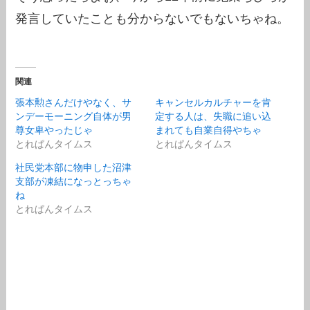
発言していたことも分からないでもないちゃね。
関連
張本勲さんだけやなく、サ
キャンセルカルチャーを肯
ンデーモーニング自体が男
定する人は、失職に追い込
尊女卑やったじゃ
まれても自業自得やちゃ
とれぱんタイムス
とれぱんタイムス
社民党本部に物申した沼津
支部が凍結になっとっちゃ
ね
とれぱんタイムス