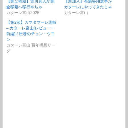
【完全移籍】古川真人が完
【新加入】布施谷翔選手が
全移籍へ移行やちゃ
カターレにやってきたじゃ
カターレ富山2025
カターレ富山
【第2節】カマタマーレ讃岐
– カターレ富山[レビュー・
前編] / 圧巻のチョン・ウヨ
ン
カターレ富山 百年構想リー
グ