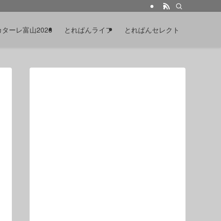
カターレ富山2026
とれぱんライフ
とれぱんセレクト