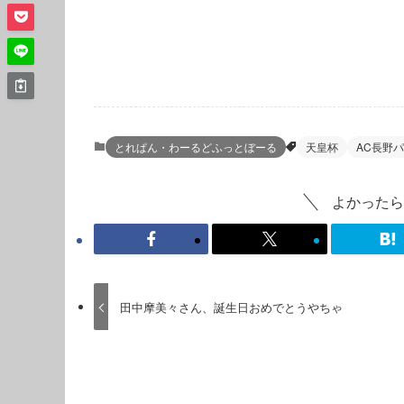
とれぱん・わーるどふっとぼーる
天皇杯
AC長野
よかったら
田中摩美々さん、誕生日おめでとうやちゃ