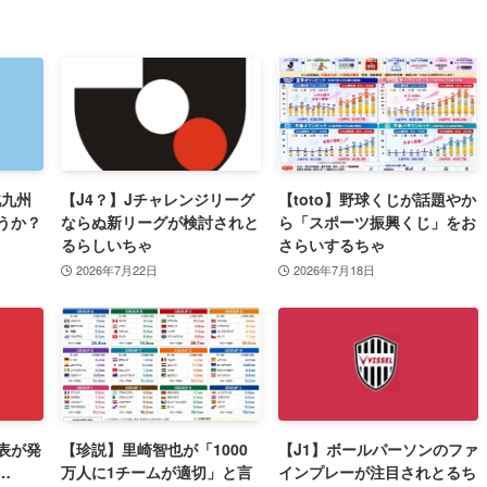
北九州
【J4？】Jチャレンジリーグ
【toto】野球くじが話題やか
うか？
ならぬ新リーグが検討されと
ら「スポーツ振興くじ」をお
るらしいちゃ
さらいするちゃ
2026年7月22日
2026年7月18日
表が発
【珍説】里崎智也が「1000
【J1】ボールパーソンのファ
…
万人に1チームが適切」と言
インプレーが注目されとるち