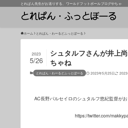
とれぱん先生がお送りする、ワールドフットボールブログやちゃ
ホーム
とれぱん・わーるどふっとぼーる
シュタルフさんが井上尚
2023
5/26
ちゃね
とれぱん・わーるどふっとぼーる
2023年5月25日
202
AC長野パルセイロのシュタルフ悠紀監督がおもっ
https://twitter.com/makk