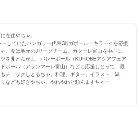
町に在住やちゃ。
プレーしていたハンガリー代表GKガボール・キラーイを応援
ちゃ。今は地元のJリーグチーム、カターレ富山を中心に、
ツを見とんがよ。バレーボール（KUROBEアクアフェア
ンドボール（アランマーレ富山）なども応援しとって、最
トもチェックしとるちゃ。料理、ギター、イラスト、温
ぐりなども好きやちゃ。やわやわと頼んますちゃー