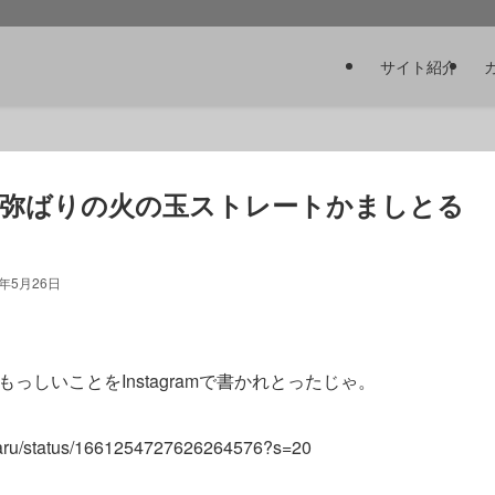
サイト紹介
弥ばりの火の玉ストレートかましとる
3年5月26日
しいことをInstagramで書かれとったじゃ。
yparu/status/1661254727626264576?s=20