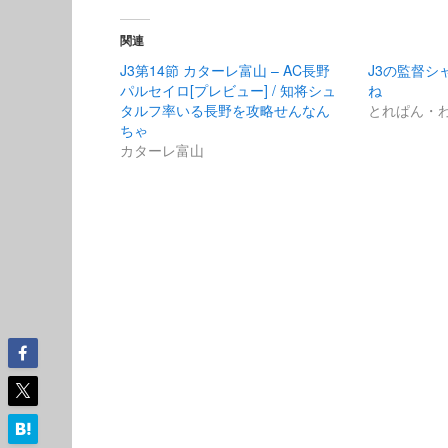
関連
J3第14節 カターレ富山 – AC長野
J3の監督シ
パルセイロ[プレビュー] / 知将シュ
ね
タルフ率いる長野を攻略せんなん
とれぱん・
ちゃ
カターレ富山