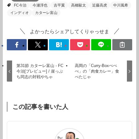
FC今治
今瀬淳也
吉平翼
高橋駿太
近藤高虎
中川風希
インディオ
カターレ富山
よかったらシェアしてくりゃっせま
第31節 カターレ富山 - FC
高岡の「Curry-Boxぺぺ
今治[プレビュー] / 崖っぷ
ぺ」の「肉食カレー」食
ち同志の対戦やちゃ
べたじゃ
この記事を書いた人