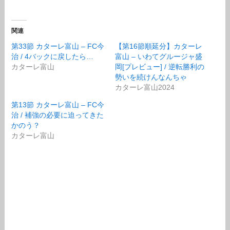
関連
第33節 カターレ富山 – FC今
【第16節順延分】カターレ
治 / 4バックに戻したら…
富山 – いわてグルージャ盛
カターレ富山
岡[プレビュー] / 逆転勝利の
勢いを続けんなんちゃ
カターレ富山2024
第13節 カターレ富山 – FC今
治 / 補強の必要に迫ってきた
かのう？
カターレ富山