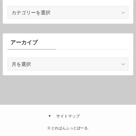
カ
テ
ゴ
リ
ー
アーカイブ
ア
ー
カ
イ
ブ
サイトマップ
©
とれぱんふっとぼーる.