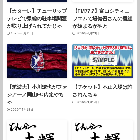
【カターレ】チューリップ
【FM77.7】富山シティエ
テレビで県総の駐車場問題
フエムで堤健吾さんの番組
が取り上げられてたじゃ
が始まるがやと
2026年5月15日
2026年4月23日
【筑波大】小川遼也がファ
【チケット】不正入場は許
ジアーノ岡山FC内定やち
されんちゃ
ゃ
2026年3月14日
2026年4月18日