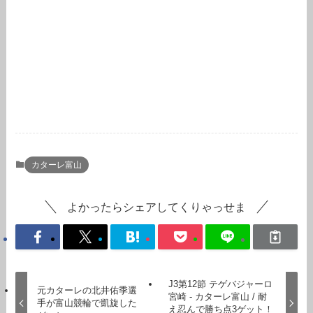
カターレ富山
よかったらシェアしてくりゃっせま
J3第12節 テゲバジャーロ
元カターレの北井佑季選
宮崎 - カターレ富山 / 耐
手が富山競輪で凱旋した
え忍んで勝ち点3ゲット！