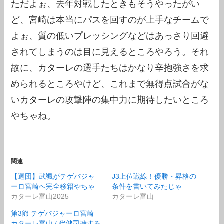
ただよぉ、去年対戦したときもそうやったがい
ど、宮崎は本当にパスを回すのが上手なチームで
よぉ、質の低いプレッシングなどはあっさり回避
されてしまうのは目に見えるところやろう。それ
故に、カターレの選手たちはかなり辛抱強さを求
められるところやけど、これまで無得点試合がな
いカターレの攻撃陣の集中力に期待したいところ
やちゃね。
関連
【退団】武颯がテゲバジャ
J3上位戦線！優勝・昇格の
ーロ宮崎へ完全移籍やちゃ
条件を書いてみたじゃ
カターレ富山2025
カターレ富山
第3節 テゲバジャーロ宮崎 –
カターレ富山 / 代健司擁する