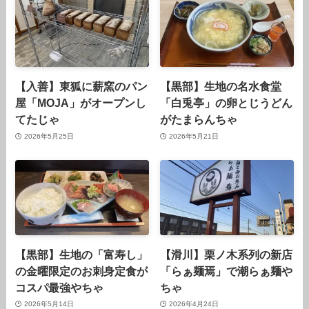
【入善】東狐に薪窯のパン
【黒部】生地の名水食堂
屋「MOJA」がオープンし
「白兎亭」の卵とじうどん
てたじゃ
がたまらんちゃ
2026年5月25日
2026年5月21日
【黒部】生地の「富寿し」
【滑川】栗ノ木系列の新店
の金曜限定のお刺身定食が
「らぁ麺焉」で潮らぁ麺や
コスパ最強やちゃ
ちゃ
2026年5月14日
2026年4月24日