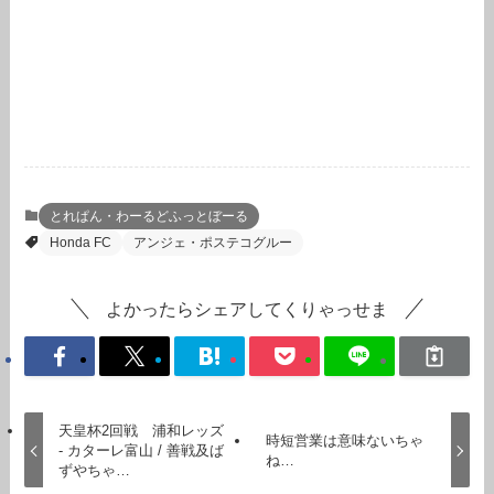
とれぱん・わーるどふっとぼーる
Honda FC
アンジェ・ポステコグルー
よかったらシェアしてくりゃっせま
天皇杯2回戦 浦和レッズ
時短営業は意味ないちゃ
- カターレ富山 / 善戦及ば
ね…
ずやちゃ…