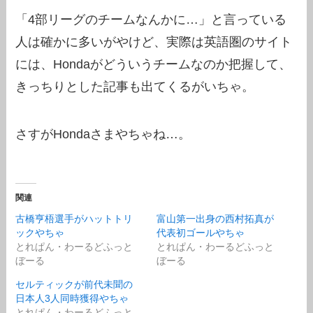
「4部リーグのチームなんかに…」と言っている
人は確かに多いがやけど、実際は英語圏のサイト
には、Hondaがどういうチームなのか把握して、
きっちりとした記事も出てくるがいちゃ。
さすがHondaさまやちゃね…。
関連
古橋亨梧選手がハットトリ
富山第一出身の西村拓真が
ックやちゃ
代表初ゴールやちゃ
とれぱん・わーるどふっと
とれぱん・わーるどふっと
ぼーる
ぼーる
セルティックが前代未聞の
日本人3人同時獲得やちゃ
とれぱん・わーるどふっと