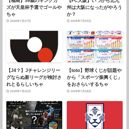
【福島】59歳のキングカ
【FC大阪】いつから北九
ズが天皇杯予選でゴールや
州は大阪になったがやろう
ちゃ
か？
2026年7月27日
2026年7月25日
【J4？】Jチャレンジリー
【toto】野球くじが話題や
グならぬ新リーグが検討さ
から「スポーツ振興くじ」
れとるらしいちゃ
をおさらいするちゃ
2026年7月22日
2026年7月18日