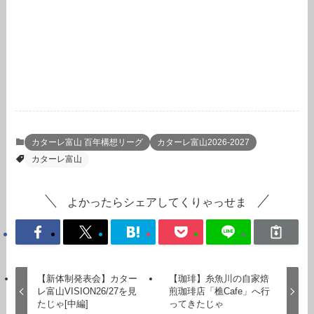
カターレ富山 百年構想リーグ
カターレ富山2026-2027
カターレ富山
よかったらシェアしてくりゃっせま
【新体制発表会】カター
【珈琲】糸魚川の自家焙
レ富山VISION26/27を見
煎珈琲店「樵Cafe」へ行
たじゃ[中編]
ってきたじゃ