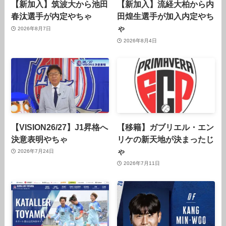
【新加入】筑波大から池田
【新加入】流経大柏から内
春汰選手が内定やちゃ
田煌生選手が加入内定やち
ゃ
2026年8月7日
2026年8月4日
【VISION26/27】J1昇格へ
【移籍】ガブリエル・エン
決意表明やちゃ
リケの新天地が決まったじ
ゃ
2026年7月24日
2026年7月11日