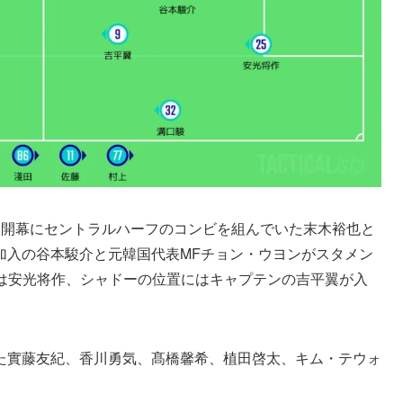
。開幕にセントラルハーフのコンビを組んでいた末木裕也と
加入の谷本駿介と元韓国代表MFチョン・ウヨンがスタメン
には安光将作、シャドーの位置にはキャプテンの吉平翼が入
た實藤友紀、香川勇気、髙橋馨希、植田啓太、キム・テウォ