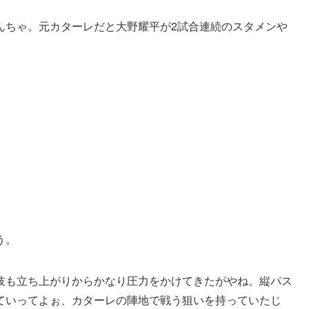
んちゃ。元カターレだと大野耀平が2試合連続のスタメンや
。
う。
岐も立ち上がりからかなり圧力をかけてきたがやね。縦パス
ていってよぉ、カターレの陣地で戦う狙いを持っていたじ