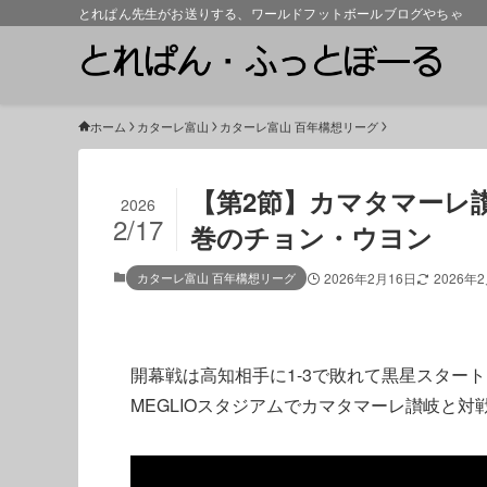
とれぱん先生がお送りする、ワールドフットボールブログやちゃ
ホーム
カターレ富山
カターレ富山 百年構想リーグ
【第2節】カマタマーレ讃岐
2026
2/17
巻のチョン・ウヨン
カターレ富山 百年構想リーグ
2026年2月16日
2026年
開幕戦は高知相手に1-3で敗れて黒星スター
MEGLIOスタジアムでカマタマーレ讃岐と対