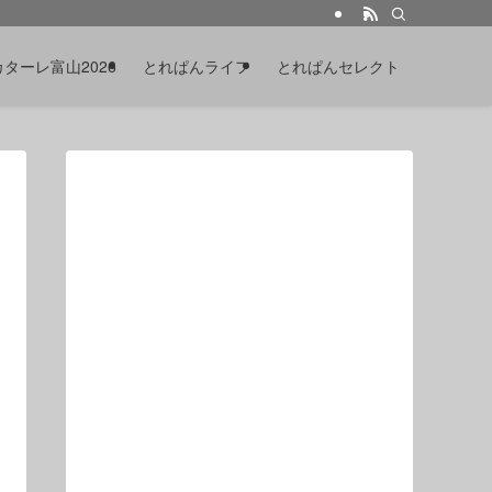
カターレ富山2026
とれぱんライフ
とれぱんセレクト