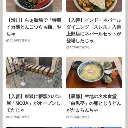
【滑川】らぁ麺焉で「特濃
【入善】インド・ネパール
イカ墨とんこつらぁ麺」や
ダイニング「スレス」入善
ちゃ
上野店にネパールセットが
登場したじゃ
2026年7月31日
2026年5月26日
【入善】東狐に薪窯のパン
【黒部】生地の名水食堂
屋「MOJA」がオープンし
「白兎亭」の卵とじうどん
てたじゃ
がたまらんちゃ
2026年5月25日
2026年5月21日