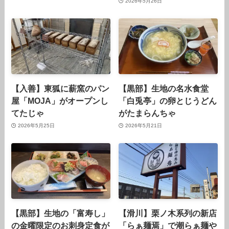
2026年5月26日
【入善】東狐に薪窯のパン
【黒部】生地の名水食堂
屋「MOJA」がオープンし
「白兎亭」の卵とじうどん
てたじゃ
がたまらんちゃ
2026年5月25日
2026年5月21日
【黒部】生地の「富寿し」
【滑川】栗ノ木系列の新店
の金曜限定のお刺身定食が
「らぁ麺焉」で潮らぁ麺や