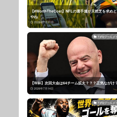
【#WorthTheCost】NFLの選手達が天然芝を求め
やね
2026年7月21日
FIFAワールド
【W杯】次回大会は64チーム拡大？？？正気ながけ
2026年7月14日
FIFAワールド