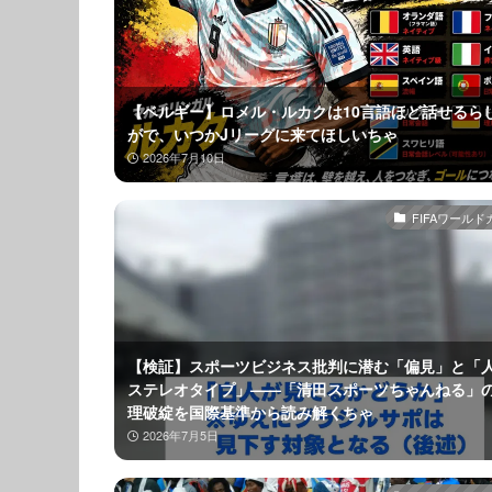
【ベルギー】ロメル・ルカクは10言語ほど話せるら
がで、いつかJリーグに来てほしいちゃ
2026年7月10日
FIFAワールド
【検証】スポーツビジネス批判に潜む「偏見」と「
ステレオタイプ」——「清田スポーツちゃんねる」
理破綻を国際基準から読み解くちゃ
2026年7月5日