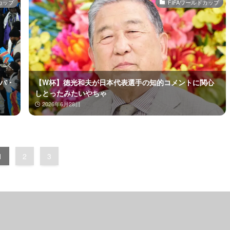
カップ
FIFAワールドカップ
ンバ・
【W杯】徳光和夫が日本代表選手の知的コメントに関心
しとったみたいやちゃ
2026年6月28日
1
2
3