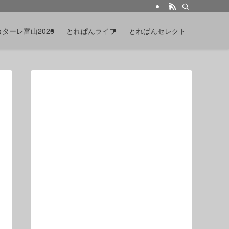
カターレ富山2026
とれぱんライフ
とれぱんセレクト