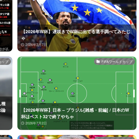
しい
【2026年W杯】遅咲きでW杯に出てる選手調べてみたじ
ゃ
2026年7月7日
カップ
FIFAワールドカップ
人種
の論
【2026年W杯】日本 – ブラジル[雑感・前編] / 日本のW
杯はベスト32で終了やちゃ
2026年7月2日