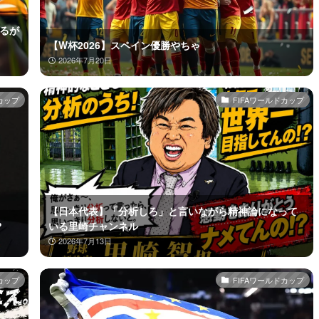
とるが
【W杯2026】スペイン優勝やちゃ
2026年7月20日
カップ
FIFAワールドカップ
【日本代表】「分析しろ」と言いながら精神論になって
？
いる里崎チャンネル
2026年7月13日
カップ
FIFAワールドカップ