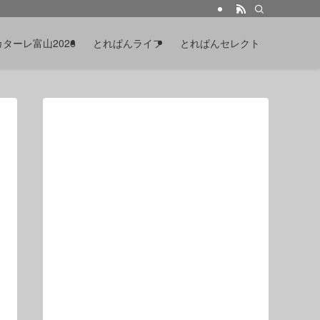
カターレ富山2026
とれぱんライフ
とれぱんセレクト