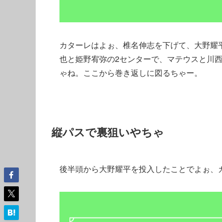
カターレはよぉ、椎名伸志を下げて、大野耀平を
也と姫野宥弥の2センターで、マテウスと川西
ゃね。ここから巻き返しに図るちゃー。
縦パスで裏狙いやちゃ
後半頭から大野耀平を投入したことでよぉ、