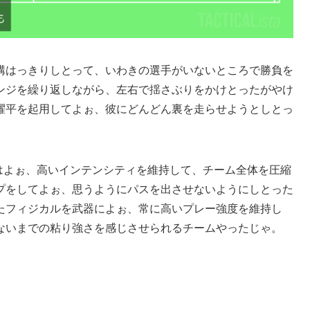
構はっきりしとって、いわきの選手がいないところで勝負を
ンジを繰り返しながら、左右で揺さぶりをかけとったがやけ
耀平を起用してよぉ、彼にどんどん裏を走らせようとしとっ
2]はよぉ、高いインテンシティを維持して、チーム全体を圧縮
プをしてよぉ、思うようにパスを出させないようにしとった
たフィジカルを武器によぉ、常に高いプレー強度を維持し
ないまでの粘り強さを感じさせられるチームやったじゃ。