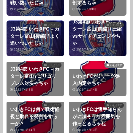
戦い抜いたじゃ…
剖するちゃ
2022年8月2日
2022年7月30日
J3第4節 いわきFC – カ
いわきFC
いわきFC
J3第4節 いわきFC – カ
ターレ富山[前編] / 圧縮
ターレ富山[後編] / よく
vsサイドチェンジやち
追いついたじゃ
ゃ
2022年4月5日
2022年4月4日
いわきFC
いわきFC
J3第4節 いわきFC – カ
ターレ富山 / ゴリゴリ
いわきFCがJリーグ参
プレス対決やちゃ
入内定やちゃ
2022年4月3日
2021年11月4日
いわきFC
いわきFC
いわきFCは何で戦術軽
いわきFCは選手知らん
視と取れる発言をすら
がに凄そうな雰囲気を
ーか？
作っとるちゃね
2017年7月14日
2017年7月13日