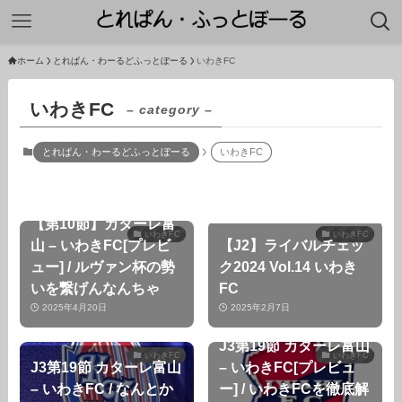
ホーム
とれぱん・わーるどふっとぼーる
いわきFC
いわきFC
– category –
とれぱん・わーるどふっとぼーる
いわきFC
【第10節】カターレ富
いわきFC
いわきFC
山 – いわきFC[プレビ
【J2】ライバルチェッ
ュー] / ルヴァン杯の勢
ク2024 Vol.14 いわき
いを繋げんなんちゃ
FC
2025年4月20日
2025年2月7日
J3第19節 カターレ富山
いわきFC
いわきFC
J3第19節 カターレ富山
– いわきFC[プレビュ
– いわきFC / なんとか
ー] / いわきFCを徹底解