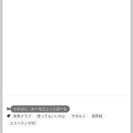
とれぱん・わーるどふっとぼーる
奈良クラブ
塗ってもいいのよ
サポルト
高田桂
エスペランサSC