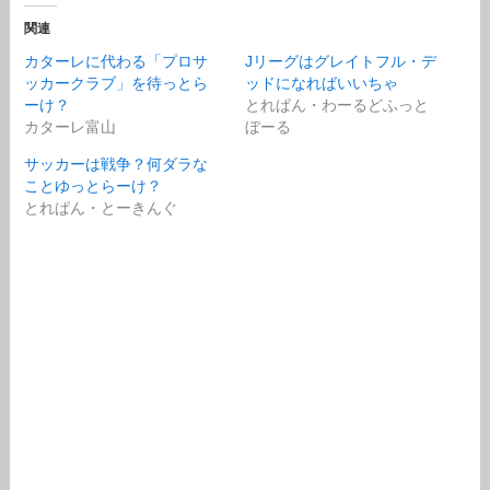
関連
カターレに代わる「プロサ
Jリーグはグレイトフル・デ
ッカークラブ」を待っとら
ッドになればいいちゃ
ーけ？
とれぱん・わーるどふっと
カターレ富山
ぼーる
サッカーは戦争？何ダラな
ことゆっとらーけ？
とれぱん・とーきんぐ