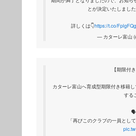
期間が満了となりましたので、お知ら
とが決定いたしました
詳しくは👇
https://t.co/FplgFQ
— カターレ富山 (@ka
【期限付き
カターレ富山へ育成型期限付き移籍し
する

「再びこのクラブの一員として
pic.t