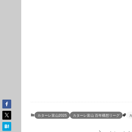
カターレ富山2025
カターレ富山 百年構想リーグ