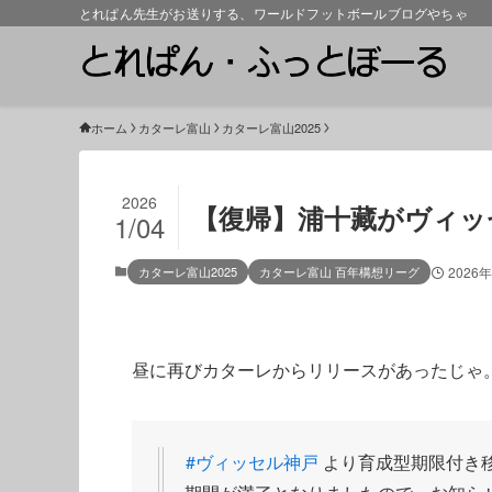
とれぱん先生がお送りする、ワールドフットボールブログやちゃ
ホーム
カターレ富山
カターレ富山2025
2026
【復帰】浦十藏がヴィッ
1/04
カターレ富山2025
カターレ富山 百年構想リーグ
2026
昼に再びカターレからリリースがあったじゃ
#ヴィッセル神戸
より育成型期限付き