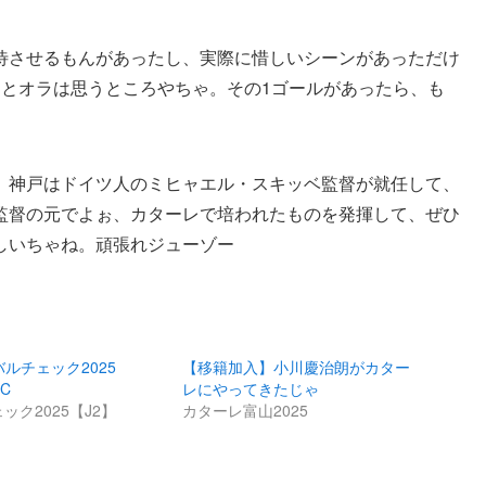
待させるもんがあったし、実際に惜しいシーンがあっただけ
あとオラは思うところやちゃ。その1ゴールがあったら、も
、神戸はドイツ人のミヒャエル・スキッベ監督が就任して、
監督の元でよぉ、カターレで培われたものを発揮して、ぜひ
しいちゃね。頑張れジューゾー
バルチェック2025
【移籍加入】小川慶治朗がカター
FC
レにやってきたじゃ
ック2025【J2】
カターレ富山2025