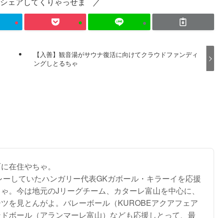
シェアしてくりゃっせま
【入善】観音湯がサウナ復活に向けてクラウドファンディ
ングしとるちゃ
町に在住やちゃ。
プレーしていたハンガリー代表GKガボール・キラーイを応援
ちゃ。今は地元のJリーグチーム、カターレ富山を中心に、
ツを見とんがよ。バレーボール（KUROBEアクアフェア
ンドボール（アランマーレ富山）なども応援しとって、最