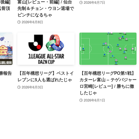
後編]
富山[レビュー・前編] / 仙台
2026年6月7日
真骨頂
先制＆チョン・ウヨン退場で
ピンチになるちゃ
2026年6月8日
勝報告
【百年構想リーグ】ベストイ
【百年構想リーグPO第1戦】
レブンに5人も選ばれたじゃ
カターレ富山 – テゲバジャー
ロ宮崎[レビュー] / 勝ちに徹
2026年6月3日
したじゃ
2026年6月1日