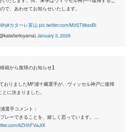
せいたします。尚、来季はヴィッセル神戸へ復帰するこ
ので、あわせてお知らせいたします。
g8hj
#カターレ富山
pic.twitter.com/M3ST8kssBi
tallertoyama)
January 3, 2026
移籍から復帰のお知らせ】
ておりましたMF浦十藏選手が、ヴィッセル神戸に復帰
ことに決まりました。
️浦選手コメント：
プレーできることを、嬉しく思っています。…
witter.com/8ZHhFVaJIX