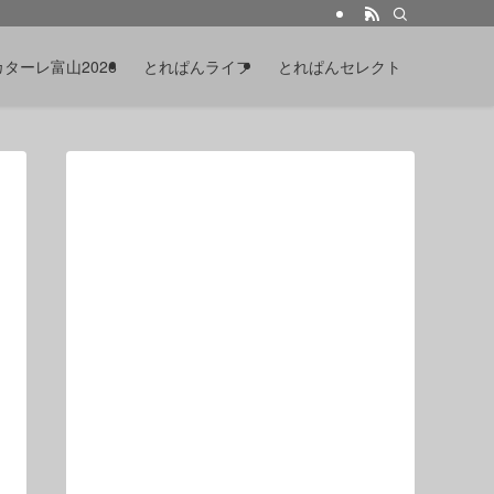
カターレ富山2026
とれぱんライフ
とれぱんセレクト