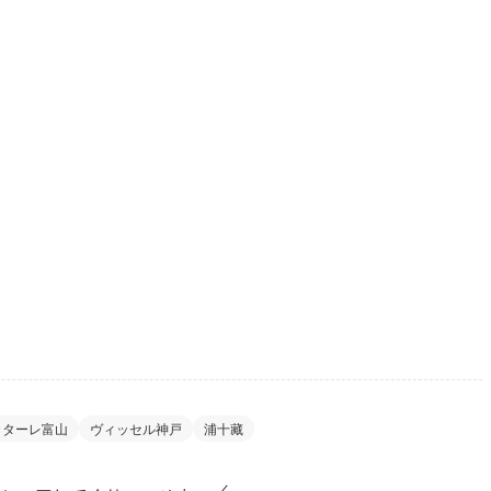
カターレ富山
ヴィッセル神戸
浦十藏