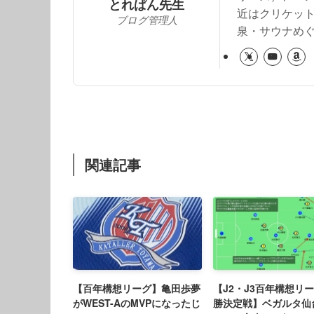
とれぱん先生
近はクリケッ
ブログ管理人
泉・サウナめ
関連記事
【百年構想リーグ】亀田歩夢
【J2・J3百年構想リ
がWEST-AのMVPになったじ
勝決定戦】ベガルタ仙台