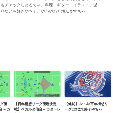
トもチェックしとるちゃ。料理、ギター、イラスト、温
ぐりなども好きやちゃ。やわやわと頼んますちゃー
ーグ優
【百年構想リーグ優勝決定
【健闘】J2・J3百年構想リ
 – カ
戦】ベガルタ仙台 – カターレ
ーグは2位で終了やちゃ