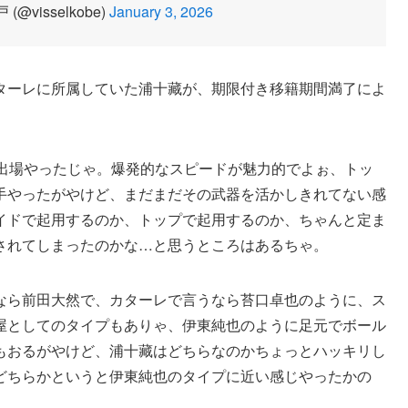
@visselkobe)
January 3, 2026
ターレに所属していた浦十藏が、期限付き移籍期間満了によ
。
中出場やったじゃ。爆発的なスピードが魅力的でよぉ、トッ
手やったがやけど、まだまだその武器を活かしきれてない感
イドで起用するのか、トップで起用するのか、ちゃんと定ま
されてしまったのかな…と思うところはあるちゃ。
なら前田大然で、カターレで言うなら苔口卓也のように、ス
屋としてのタイプもありゃ、伊東純也のように足元でボール
もおるがやけど、浦十藏はどちらなのかちょっとハッキリし
どちらかというと伊東純也のタイプに近い感じやったかの