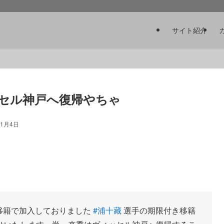
サイト紹介
セル神戸へ復帰やちゃ
年1月4日
。
移籍で加入しておりました
#浦十藏
選手の期限付き移籍