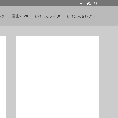
カターレ富山2026
とれぱんライフ
とれぱんセレクト