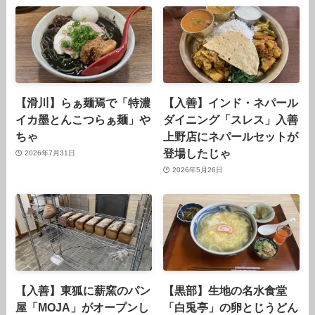
【滑川】らぁ麺焉で「特濃
【入善】インド・ネパール
イカ墨とんこつらぁ麺」や
ダイニング「スレス」入善
ちゃ
上野店にネパールセットが
登場したじゃ
2026年7月31日
2026年5月26日
【入善】東狐に薪窯のパン
【黒部】生地の名水食堂
屋「MOJA」がオープンし
「白兎亭」の卵とじうどん