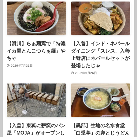
【滑川】らぁ麺焉で「特濃
【入善】インド・ネパール
イカ墨とんこつらぁ麺」や
ダイニング「スレス」入善
ちゃ
上野店にネパールセットが
登場したじゃ
2026年7月31日
2026年5月26日
【入善】東狐に薪窯のパン
【黒部】生地の名水食堂
屋「MOJA」がオープンし
「白兎亭」の卵とじうどん