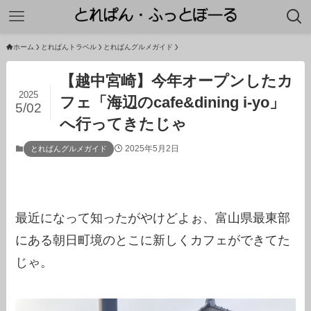
ホーム
とれぱんトラベル
とれぱんグルメガイド
【越中宮崎】今年オープンしたカ
2025
フェ「海辺のcafe&dining i-yo」
5/02
へ行ってきたじゃ
2025年5月2日
とれぱんグルメガイド
最近になって知ったがやけどよぉ、富山県最東部
にある朝日町境のとこに新しくカフェができてた
じゃ。