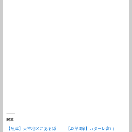
関連
【魚津】天神地区にある隠
【J3第3節】カターレ富山 –