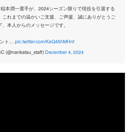
稲本潤一選手が、2024シーズン限りで現役を引退する
。これまでの温かいご支援、ご声援、誠にありがとうご
下、本人からのメッセージです。
メント…
pic.twitter.com/KeQ45hMHnf
(@nankatsu_staff)
December 4, 2024