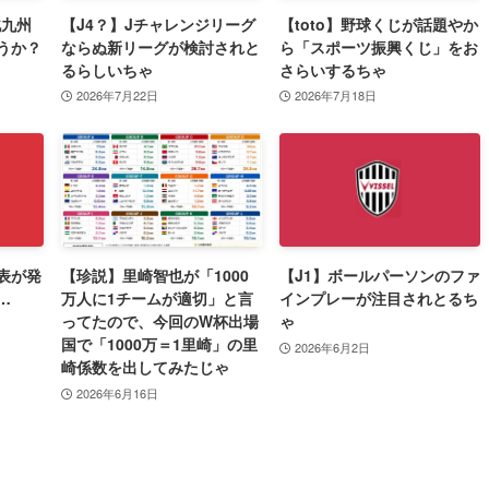
北九州
【J4？】Jチャレンジリーグ
【toto】野球くじが話題やか
うか？
ならぬ新リーグが検討されと
ら「スポーツ振興くじ」をお
るらしいちゃ
さらいするちゃ
2026年7月22日
2026年7月18日
表が発
【珍説】里崎智也が「1000
【J1】ボールパーソンのファ
…
万人に1チームが適切」と言
インプレーが注目されとるち
ってたので、今回のW杯出場
ゃ
国で「1000万＝1里崎」の里
2026年6月2日
崎係数を出してみたじゃ
2026年6月16日