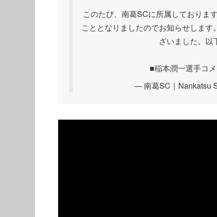
このたび、南葛SCに所属しております
こととなりましたのでお知らせします
ざいました。以
■稲本潤一選手コ
— 南葛SC｜Nankatsu SC 