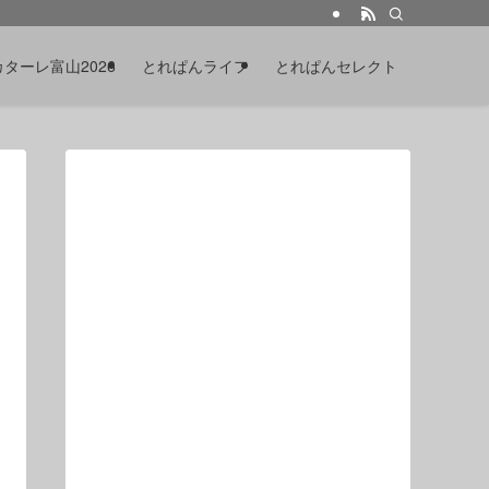
カターレ富山2026
とれぱんライフ
とれぱんセレクト