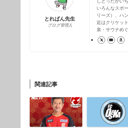
しとったがい
いろんなスポー
リーズ）、ハ
とれぱん先生
近はクリケッ
ブログ管理人
泉・サウナめ
関連記事