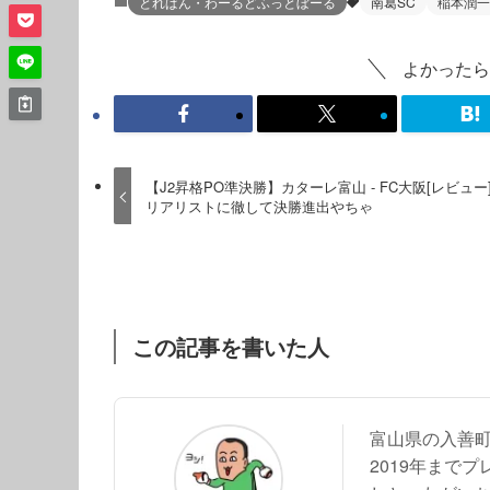
とれぱん・わーるどふっとぼーる
南葛SC
稲本潤一
よかったら
【J2昇格PO準決勝】カターレ富山 - FC大阪[レビュー]
リアリストに徹して決勝進出やちゃ
この記事を書いた人
富山県の入善
2019年まで