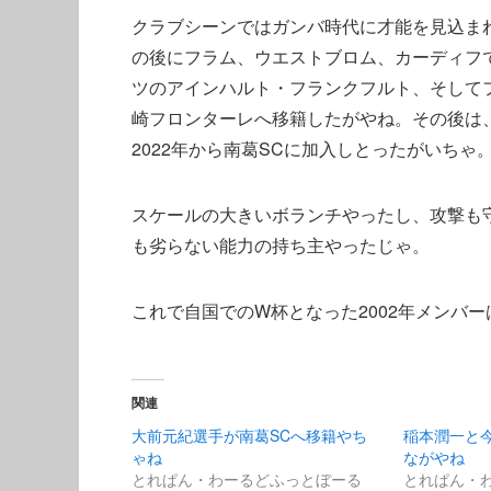
クラブシーンではガンバ時代に才能を見込ま
の後にフラム、ウエストブロム、カーディフ
ツのアインハルト・フランクフルト、そしてフ
崎フロンターレへ移籍したがやね。その後は
2022年から南葛SCに加入しとったがいちゃ
スケールの大きいボランチやったし、攻撃も
も劣らない能力の持ち主やったじゃ。
これで自国でのW杯となった2002年メンバ
関連
大前元紀選手が南葛SCへ移籍やち
稲本潤一と
ゃね
ながやね
とれぱん・わーるどふっとぼーる
とれぱん・