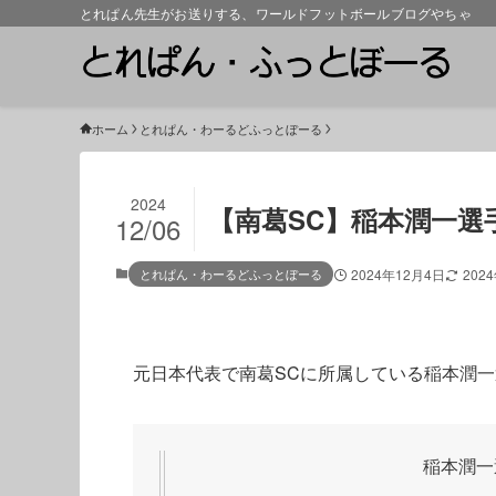
とれぱん先生がお送りする、ワールドフットボールブログやちゃ
ホーム
とれぱん・わーるどふっとぼーる
2024
【南葛SC】稲本潤一選
12/06
とれぱん・わーるどふっとぼーる
2024年12月4日
202
元日本代表で南葛SCに所属している稲本潤
稲本潤一