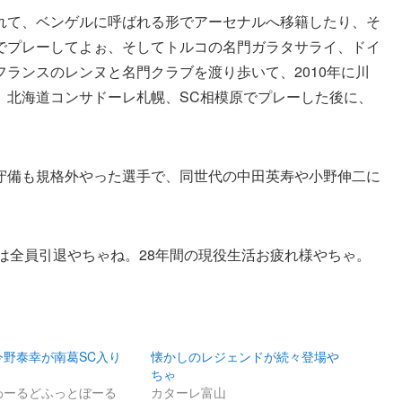
れて、ベンゲルに呼ばれる形でアーセナルへ移籍したり、そ
でプレーしてよぉ、そしてトルコの名門ガラタサライ、ドイ
ランスのレンヌと名門クラブを渡り歩いて、2010年に川
、北海道コンサドーレ札幌、SC相模原でプレーした後に、
。
守備も規格外やった選手で、同世代の中田英寿や小野伸二に
ーは全員引退やちゃね。28年間の現役生活お疲れ様やちゃ。
今野泰幸が南葛SC入り
懐かしのレジェンドが続々登場や
ちゃ
わーるどふっとぼーる
カターレ富山