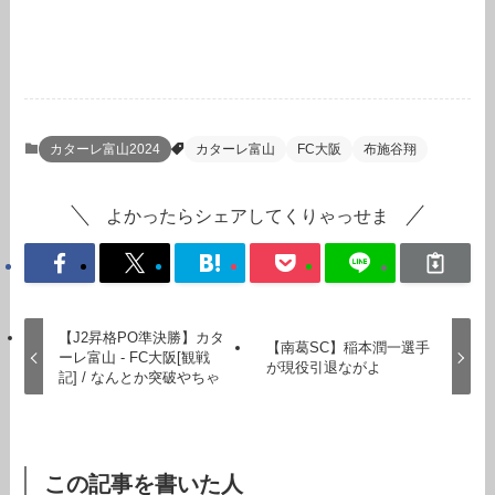
カターレ富山2024
カターレ富山
FC大阪
布施谷翔
よかったらシェアしてくりゃっせま
【J2昇格PO準決勝】カタ
【南葛SC】稲本潤一選手
ーレ富山 - FC大阪[観戦
が現役引退ながよ
記] / なんとか突破やちゃ
この記事を書いた人