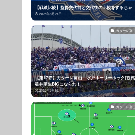
【戦績比較】監督交代前と交代後の比較をするちゃ
2025年8月24日
カターレ富山2
【第17節】カターレ富山 – 水戸ホーリーホック[観戦記
碓井聖生BIGになられ！
2025年6月9日
カターレ富山2