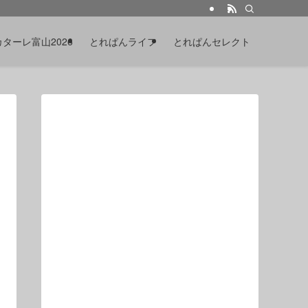
カターレ富山2026
とれぱんライフ
とれぱんセレクト