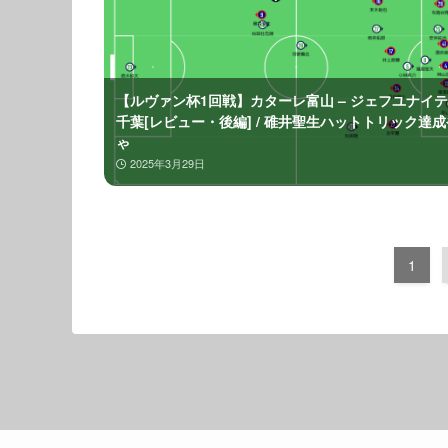
【ルヴァン杯1回戦】カターレ富山 – ジェフユナイ
千葉[レビュー・後編] / 碓井聖生ハットトリック達
ゃ
2025年3月29日
1