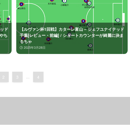
テッド
【ルヴァン杯1回戦】カターレ富山 – ジェフユナイテッド
成やち
千葉[レビュー・前編] / ショートカウンターが綺麗に決ま
るちゃ
2025年3月28日
2
3
...
4