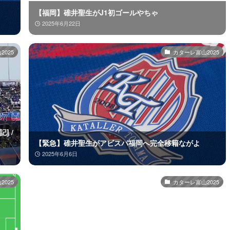
【福岡】碓井聖生がJ1初ゴールやちゃ
2025年6月22日
025
カターレ富山2025
] /
【緊急】碓井聖生がアビスパ福岡へ完全移籍ながよ
2025年6月6日
025
カターレ富山2025