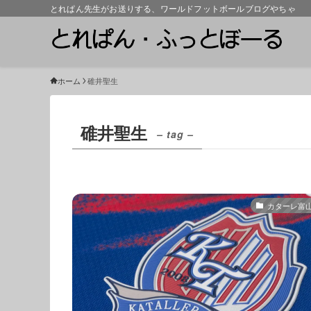
とれぱん先生がお送りする、ワールドフットボールブログやちゃ
ホーム
碓井聖生
碓井聖生
– tag –
カターレ富山2