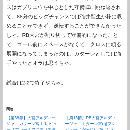
スはガブリエウを中心とした守備陣に跳ね返され
て、88分のビッグチャンスでは碓井聖生が枠に収
めることができず、逆転することができんかった
じゃ。RB大宮が割り切って守備的になったこと
で、ゴール前にスペースがなくて、クロスに頼る
展開になってしまったのは、カターレとしては痛
手やったとオラは思うちゃ。
試合は2-2で終了やちゃ。
関連
【第38節】大宮アルディー
【第13節】RB大宮アルディ
ジャ – カターレ富山[レビュ
ージャ – カターレ富山[プレ
ー] / プレーオフに向けて準
ビュー] / 安光には負けとら