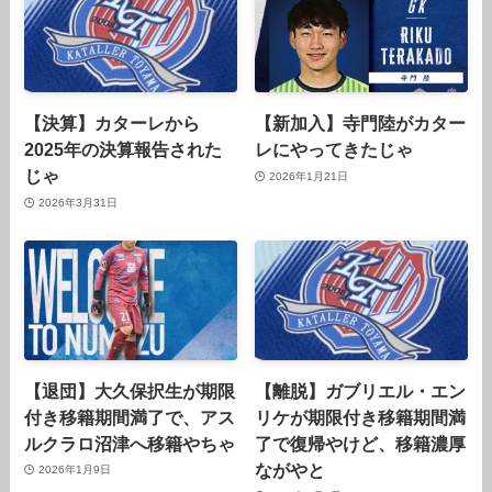
【決算】カターレから
【新加入】寺門陸がカター
2025年の決算報告された
レにやってきたじゃ
じゃ
2026年1月21日
2026年3月31日
【退団】大久保択生が期限
【離脱】ガブリエル・エン
付き移籍期間満了で、アス
リケが期限付き移籍期間満
ルクラロ沼津へ移籍やちゃ
了で復帰やけど、移籍濃厚
ながやと
2026年1月9日