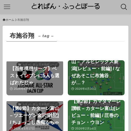
ホーム
布施谷翔
布施谷翔
– tag –
【第13節】カターレ富
山 – アルビレックス新
カターレ富山 百年構想リーグ
カターレ富山 百年構想リーグ
【百年構想リーグ】ベ
潟[レビュー・前編] / な
ストイレブンに5人も選
ぜあそこに布施谷
ばれたじゃ
が…？
2026年6月3日
2026年4月30日
【第2節】カマタマーレ
カターレ富山 百年構想リーグ
カターレ富山 百年構想リーグ
【第6節】カターレ富山
讃岐 – カターレ富山[レ
– ツエーゲン金沢[雑記]
ビュー・前編] / 圧巻の
/ ちょっこし愚痴るちゃ
チョン・ウヨン
2026年3月17日
2026年2月16日