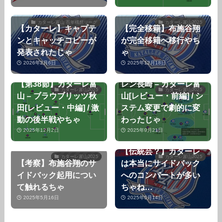
カターレ富山 百年構想リーグ
カターレ富山2025
【カターレ】キャプテ
【完全移籍】布施谷翔
ンとキャッチコピーが
が完全移籍へ移行やち
発表されたじゃ
ゃ
2026年2月6日
2025年12月18日
【第30節】V・ファー
【第38節】カターレ富
レン長崎 – カターレ富
カターレ富山2025
カターレ富山2025
山 – ブラウブリッツ秋
山[レビュー・前編] / シ
田[レビュー・中編] / 激
ステム変更で劇的に変
動の後半戦やちゃ
わったじゃ
2025年12月2日
2025年9月21日
【伝統芸？】カターレ
カターレ富山2025
カターレ富山2025
【考察】布施谷翔のサ
は本当にサイドバック
イドバック起用につい
へのコンバートが多い
て触れるちゃ
ちゃね…
2025年5月16日
2025年5月14日