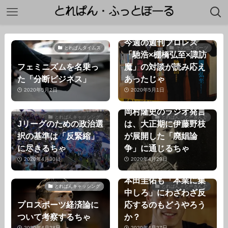
今週の週刊プロレス
とれぱんタイムス
その他スポーツ
「馳浩×棚橋弘至×諏訪
フェミニズムを名乗っ
魔」の対談が読み応え
た「分断ビジネス」
あったじゃ
2020年5月2日
2020年5月1日
岡村隆史のラジオ発言
とれぱんキャッシング
とれぱん・とーきんぐ
Jリーグのための政治選
は、大正期に伊藤野枝
択の基準は「反緊縮」
が展開した「廃娼論
に尽きるちゃ
争」に通じるちゃ
2020年4月30日
2020年4月29日
本田圭佑も「本業に集
とれぱんキャッシング
とれぱん・とーきんぐ
中しろ」にわざわざ反
プロスポーツ経済論に
応するのもどうやろう
ついて考察するちゃ
か？
2020年4月28日
2020年4月27日