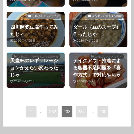
とれぱんグルメガイド
インド・パキスタン料理
四川麻婆豆腐作ってみ
ダール（豆のスープ）
たじゃ
作ったじゃ
2020年4月26日
2020年4月25日
とれぱん・わーるどふっとぼーる
とれぱんグルメガイド
天皇杯のレギュレーシ
テイクアウト推進によ
ョンがえらい変わった
る容器不足問題を「喜
じゃ
作方式」で対応やちゃ
2020年4月24日
2020年4月23日
1
...
232
233
234
...
260