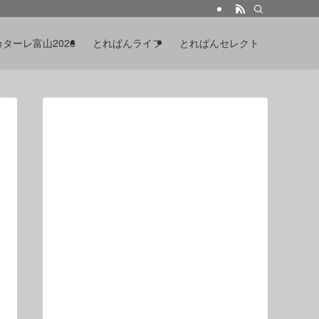
カターレ富山2026
とれぱんライフ
とれぱんセレクト