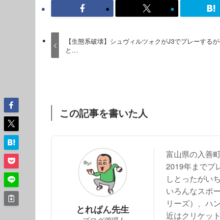
【生態系破壊】シュヴィルツォクがJ3でプレーするが
と…
この記事を書いた人
富山県の入善
2019年まで
しとったがい
いろんなスポー
リーズ）、ハ
とれぱん先生
近はクリケッ