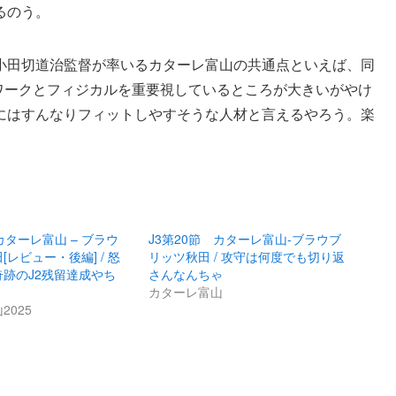
るのう。
小田切道治監督が率いるカターレ富山の共通点といえば、同
ードワークとフィジカルを重要視しているところが大きいがやけ
にはすんなりフィットしやすそうな人材と言えるやろう。楽
カターレ富山 – ブラウ
J3第20節 カターレ富山-ブラウブ
レビュー・後編] / 怒
リッツ秋田 / 攻守は何度でも切り返
跡のJ2残留達成やち
さんなんちゃ
カターレ富山
2025