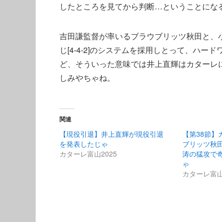
したところを見てから判断…ということにな
吉田謙監督が率いるブラウブリッツ秋田と、
じ[4-4-2]のシステムを採用しとって、ハ
ど、そういった意味では井上直輝はカターレ
しみやちゃね。
関連
【現役引退】井上直輝が現役引退
【第38節】
を発表したじゃ
ブリッツ秋田[
カターレ富山2025
涛の猛攻で奇
ゃ
カターレ富山