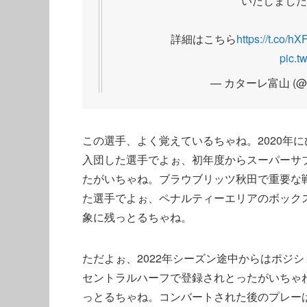
いたしました
詳細はこちら
https://t.co/
pic.t
— カターレ富山 (@kat
この選手、よく覚えているちゃね。2020年
入団した選手でよぉ、初年度からスーパーサ
たがいちゃね。ブラウブリッツ秋田で重要な
た選手でよぉ、ペナルティーエリアのボック
象に残っとるちゃね。
ただよぉ、2022年シーズン途中からはポジ
セントラルハーフで登録されとったがいちゃ
っとるちゃね。コンバートされた後のプレー