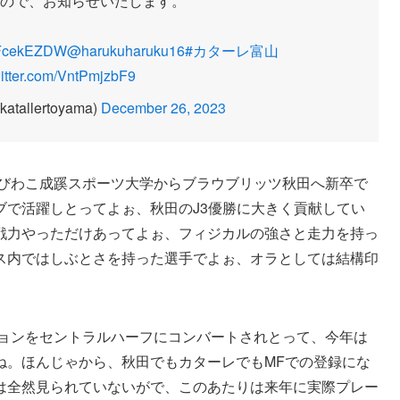
ので、お知らせいたします。
hXFcekEZDW
@harukuharuku16
#カターレ富山
witter.com/VntPmjzbF9
allertoyama)
December 26, 2023
にびわこ成蹊スポーツ大学からブラウブリッツ秋田へ新卒で
ブで活躍しとってよぉ、秋田のJ3優勝に大きく貢献してい
戦力やっただけあってよぉ、フィジカルの強さと走力を持っ
ス内ではしぶとさを持った選手でよぉ、オラとしては結構印
ションをセントラルハーフにコンバートされとって、今年は
ね。ほんじゃから、秋田でもカターレでもMFでの登録にな
は全然見られていないがで、このあたりは来年に実際プレー