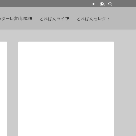
カターレ富山2026
とれぱんライフ
とれぱんセレクト