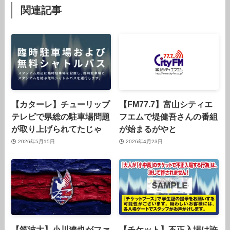
関連記事
【カターレ】チューリップ
【FM77.7】富山シティエ
テレビで県総の駐車場問題
フエムで堤健吾さんの番組
が取り上げられてたじゃ
が始まるがやと
2026年5月15日
2026年4月23日
【筑波大】小川遼也がファ
【チケット】不正入場は許