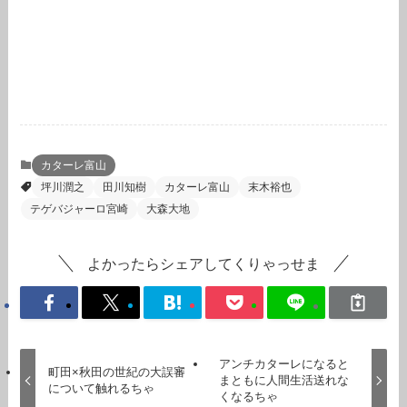
カターレ富山
坪川潤之
田川知樹
カターレ富山
末木裕也
テゲバジャーロ宮崎
大森大地
よかったらシェアしてくりゃっせま
アンチカターレになると
町田×秋田の世紀の大誤審
まともに人間生活送れな
について触れるちゃ
くなるちゃ