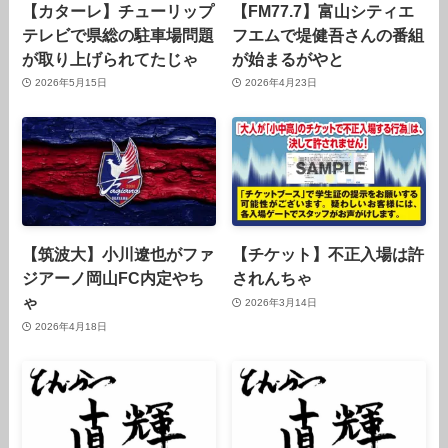
【カターレ】チューリップ
【FM77.7】富山シティエ
テレビで県総の駐車場問題
フエムで堤健吾さんの番組
が取り上げられてたじゃ
が始まるがやと
2026年5月15日
2026年4月23日
【筑波大】小川遼也がファ
【チケット】不正入場は許
ジアーノ岡山FC内定やち
されんちゃ
ゃ
2026年3月14日
2026年4月18日