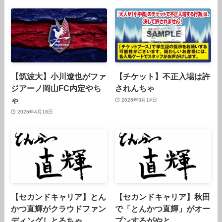
【筑波大】小川遼也がファ
【チケット】不正入場は許
ジアーノ岡山FC内定やち
されんちゃ
ゃ
2026年3月14日
2026年4月18日
【セカンドキャリア】とん
【セカンドキャリア】秋田
かつ直輝がクラウドファン
で「とんかつ直輝」がオー
ディングしとるちゃ
プンするがやと