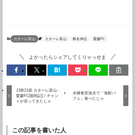
カターレ富山
カターレ富山
椎名伸志
愛媛FC
よかったらシェアしてくりゃっせま
J3第21節 カターレ富山 -
水橋食堂漁夫で「海鮮パ
愛媛FC[観戦記] / チャン
フェ」食べたじゃ
トが戻ってきたじゃ
この記事を書いた人